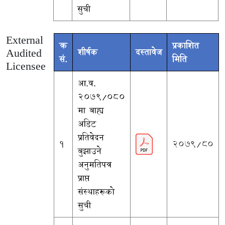
सुची
External
क्र
प्रकाशित
Audited
शीर्षक
दस्तावेज
सं.
मिति
Licensee
आ.व.
२०७९/०८०
मा बाह्य
अडिट
प्रतिवेदन
1
2079/80
बुझाउने
अनुमतिपत्र
प्राप्त
संस्थाहरूको
सुची